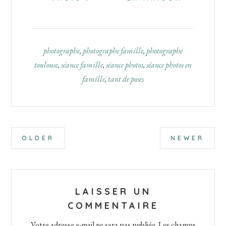
photographe
,
photographe famille
,
photographe
toulouse
,
séance famille
,
séance photos
,
séance photos en
famille
,
tant de poses
Interactions
OLDER
NEWER
du
lecteur
LAISSER UN
COMMENTAIRE
Votre adresse e-mail ne sera pas publiée.
Les champs