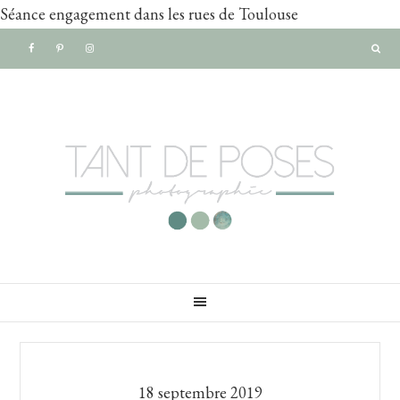
Séance engagement dans les rues de Toulouse
Passer
Passer
à
au
la
contenu
navigation
principal
principale
18 septembre 2019