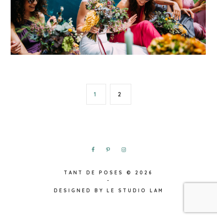
ALLER
ALLER
1
2
À
À
LA
LA
PAGE
PAGE
TANT DE POSES
© 2026
-
DESIGNED BY
LE STUDIO LAM