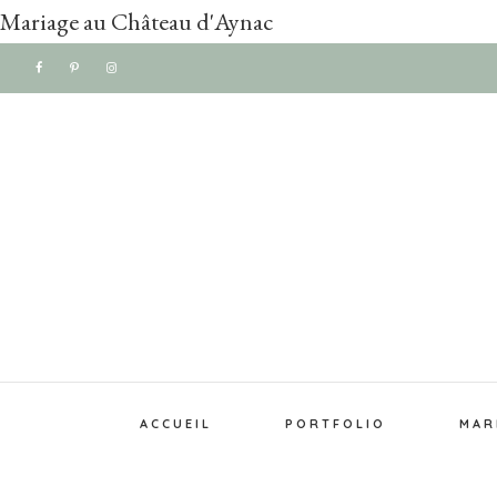
Mariage au Château d'Aynac
Passer
Passer
à
au
la
contenu
navigation
principal
principale
ACCUEIL
PORTFOLIO
MAR